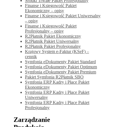
Środki Trwałe Pakiet Profesjonalny
Finanse i Księgowość Pakiet
Ekonomiczny – opisy
Finanse i Księgowość Pakiet Uniwersalny
– opisy
Finanse i Księgowość Pakiet
Profesjonalny – opisy
R2Płatnik Pakiet Ekonomiczny
R2Płatnik Pakiet Uniwersalny
R2Płatnik Pakiet Profesjonalny
Krajowy System e-Faktur (KSeF) –
cennik
Symfonia eDokumenty Pakiet Standard
Symfonia eDokumenty Pakiet Optimum
Symfonia eDokumenty Pakiet Premium
Pakiet Symfonia R2Płatnik SBO
Symfonia ERP Kadry i Płace Pakiet
Ekonomiczny
Symfonia ERP Kadry i Płace Pakiet
Uniwersalny
Symfonia ERP Kadry i Płace Pakiet
Profesjonalny
Zarządzanie