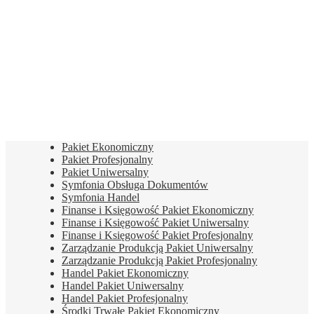
zamówienia
obce, zlecenia
produkcyjne
Prognozowanie
zapotrzebowania
na surowce,
półprodukty,
normalia
Pakiet Ekonomiczny
Pakiet Profesjonalny
Pakiet Uniwersalny
Symfonia Obsługa Dokumentów
Symfonia Handel
Finanse i Księgowość Pakiet Ekonomiczny
Finanse i Księgowość Pakiet Uniwersalny
Finanse i Księgowość Pakiet Profesjonalny
Zarządzanie Produkcją Pakiet Uniwersalny
Zarządzanie Produkcją Pakiet Profesjonalny
Handel Pakiet Ekonomiczny
Handel Pakiet Uniwersalny
Handel Pakiet Profesjonalny
Środki Trwałe Pakiet Ekonomiczny