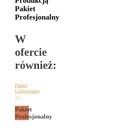
Produkcją
Pakiet
Profesjonalny
W
ofercie
również:
Pakiet
Uniwersalny
>>
Pakiet
Profesjonalny
Dedykowany
do firm