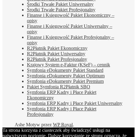
Środki Trwałe Pakiet Uniwersalny
Środki Trwałe Pakiet Profesjonalny
Finanse i Księgowość Pakiet Ekonomiczny –
opisy
Finanse i Księgowość Pakiet Uniwersalny –
opisy
Finanse i Księgowość Pakiet Profesjonalny –
opisy
R2Płatnik Pakiet Ekonomiczny
R2Płatnik Pakiet Uniwersalny
R2Płatnik Pakiet Profesjonalny
Krajowy System e-Faktur (KSeF) – cennik
Symfonia eDokumenty Pakiet Standard
Symfonia eDokumenty Pakiet Optimum
Symfonia eDokumenty Pakiet Premium
Pakiet Symfonia R2Płatnik SBO
Symfonia ERP Kadry i Płace Pakiet
Ekonomiczny
Symfonia ERP Kadry i Płace Pakiet Uniwersalny
Symfonia ERP Kadry i Płace Pakiet
Profesjonalny
Ashe Motyw przez
WP Royal
.
Ta strona korzysta z ciasteczek aby świadczyć usługi na
najwyższym poziomie. Dalsze korzystanie ze strony oznacza, że