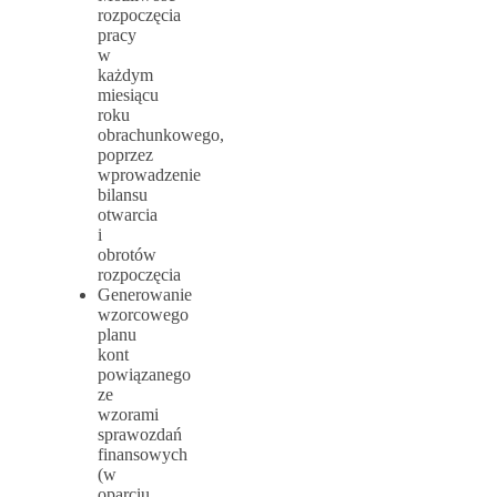
rozpoczęcia
pracy
w
każdym
miesiącu
roku
obrachunkowego,
poprzez
wprowadzenie
bilansu
otwarcia
i
obrotów
rozpoczęcia
Generowanie
wzorcowego
planu
kont
powiązanego
ze
wzorami
sprawozdań
finansowych
(w
oparciu