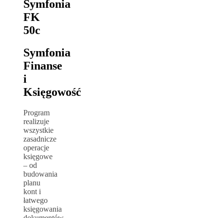
Symfonia
FK
50c
Symfonia
Finanse
i
Księgowość
Program
realizuje
wszystkie
zasadnicze
operacje
księgowe
– od
budowania
planu
kont i
łatwego
księgowania
dokumentów