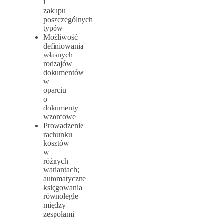
i
zakupu
poszczególnych
typów
Możliwość
definiowania
własnych
rodzajów
dokumentów
w
oparciu
o
dokumenty
wzorcowe
Prowadzenie
rachunku
kosztów
w
różnych
wariantach;
automatyczne
księgowania
równoległe
między
zespołami