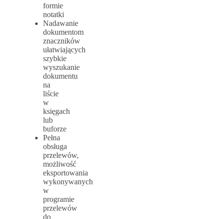
formie
notatki
Nadawanie
dokumentom
znaczników
ułatwiających
szybkie
wyszukanie
dokumentu
na
liście
w
księgach
lub
buforze
Pełna
obsługa
przelewów,
możliwość
eksportowania
wykonywanych
w
programie
przelewów
do