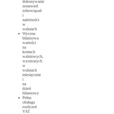
dokonywanie
zestawień
zobowiązań
i
należności
w
walutach
Wycena
bilansowa
wartości
na
kontach
walutowych,
wyrażonych
w
walutach
miesięcznie
i
na
dzień
bilansowy
Pełna
obsługa
rozliczeń
VAT