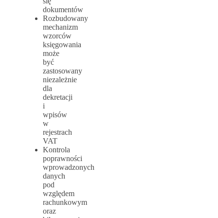
się
dokumentów
Rozbudowany
mechanizm
wzorców
księgowania
może
być
zastosowany
niezależnie
dla
dekretacji
i
wpisów
w
rejestrach
VAT
Kontrola
poprawności
wprowadzonych
danych
pod
względem
rachunkowym
oraz