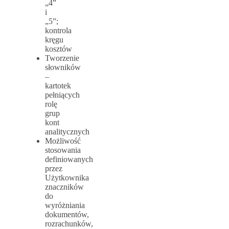
„4”
i
„5”;
kontrola
kręgu
kosztów
Tworzenie
słowników
–
kartotek
pełniących
rolę
grup
kont
analitycznych
Możliwość
stosowania
definiowanych
przez
Użytkownika
znaczników
do
wyróżniania
dokumentów,
rozrachunków,