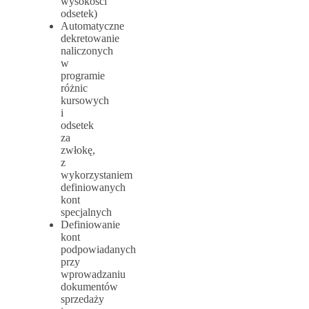
wysokości
odsetek)
Automatyczne
dekretowanie
naliczonych
w
programie
różnic
kursowych
i
odsetek
za
zwłokę,
z
wykorzystaniem
definiowanych
kont
specjalnych
Definiowanie
kont
podpowiadanych
przy
wprowadzaniu
dokumentów
sprzedaży