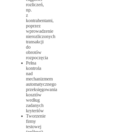
rozliczeń,
np.
z
kontrahentami,
poprzez
wprowadzenie
nierozliczonych
transakcji
do
obrotów
rozpoczęcia
Pełna
kontrola
nad
mechanizmem
automatycznego
przeksięgowania
kosztów
według
zadanych
kryteriów
Tworzenie
firmy
testowej
(próbnej)