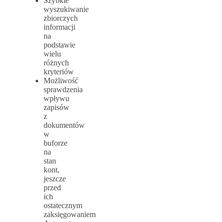
Szybkie
wyszukiwanie
zbiorczych
informacji
na
podstawie
wielu
różnych
kryteriów
Możliwość
sprawdzenia
wpływu
zapisów
z
dokumentów
w
buforze
na
stan
kont,
jeszcze
przed
ich
ostatecznym
zaksięgowaniem