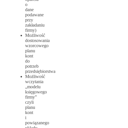
o
dane
podawane
przy
zakładaniu
firmy)
Możliwość
dostosowania
wzorcowego
planu
kont
do
potrzeb
przedsiębiorstwa
Możliwość
wczytania
„modelu
księgowego
firmy”
czyli
planu
kont
i
powiązanego
układu