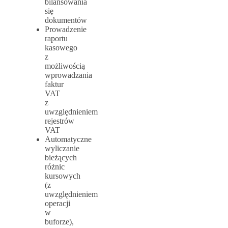
bilansowania
się
dokumentów
Prowadzenie
raportu
kasowego
z
możliwością
wprowadzania
faktur
VAT
z
uwzględnieniem
rejestrów
VAT
Automatyczne
wyliczanie
bieżących
różnic
kursowych
(z
uwzględnieniem
operacji
w
buforze),