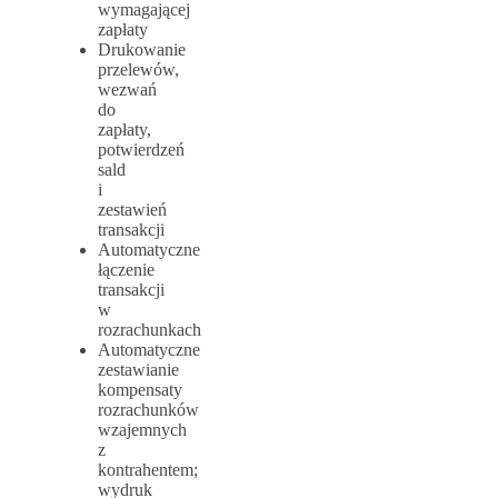
wymagającej
zapłaty
Drukowanie
przelewów,
wezwań
do
zapłaty,
potwierdzeń
sald
i
zestawień
transakcji
Automatyczne
łączenie
transakcji
w
rozrachunkach
Automatyczne
zestawianie
kompensaty
rozrachunków
wzajemnych
z
kontrahentem;
wydruk