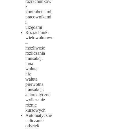
rozrachunków
z
kontrahentami,
pracownikami
i
urzędami
Rozrachunki
wielowalutowe
–
możliwość
rozliczania
transakcji
inna
walutą
niż
waluta
pierwotna
transakcji;
automatyczne
wyliczanie
różnic
kursowych
Automatyczne
naliczanie
odsetek