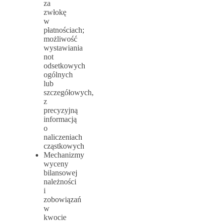
za
zwłokę
w
płatnościach;
możliwość
wystawiania
not
odsetkowych
ogólnych
lub
szczegółowych,
z
precyzyjną
informacją
o
naliczeniach
cząstkowych
Mechanizmy
wyceny
bilansowej
należności
i
zobowiązań
w
kwocie