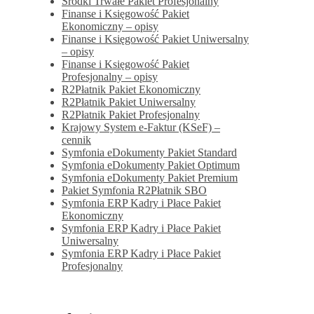
Środki Trwałe Pakiet Profesjonalny
Finanse i Księgowość Pakiet
Ekonomiczny – opisy
Finanse i Księgowość Pakiet Uniwersalny
– opisy
Finanse i Księgowość Pakiet
Profesjonalny – opisy
R2Płatnik Pakiet Ekonomiczny
R2Płatnik Pakiet Uniwersalny
R2Płatnik Pakiet Profesjonalny
Krajowy System e-Faktur (KSeF) –
cennik
Symfonia eDokumenty Pakiet Standard
Symfonia eDokumenty Pakiet Optimum
Symfonia eDokumenty Pakiet Premium
Pakiet Symfonia R2Płatnik SBO
Symfonia ERP Kadry i Płace Pakiet
Ekonomiczny
Symfonia ERP Kadry i Płace Pakiet
Uniwersalny
Symfonia ERP Kadry i Płace Pakiet
Profesjonalny